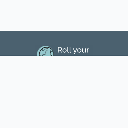
RyE Valencia
RyE Barcelona
RyE Madrid
NAVEGACIÓN
Programas
Inglés para Profesionales