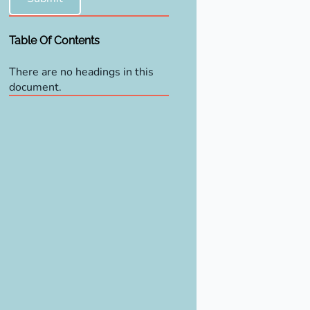
Table Of Contents
There are no headings in this
document.