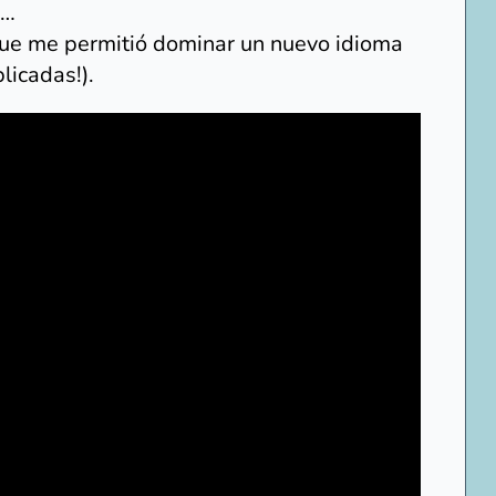
o…
 que me permitió dominar un nuevo idioma
licadas!).