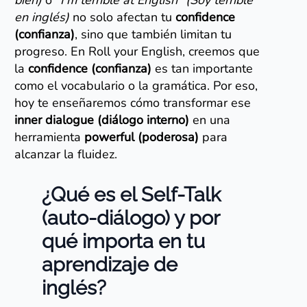
bien)
o
“I’m terrible at English” (Soy terrible
en inglés)
no solo afectan tu
confidence
(confianza)
, sino que también limitan tu
progreso. En Roll your English, creemos que
la
confidence (confianza)
es tan importante
como el vocabulario o la gramática. Por eso,
hoy te enseñaremos cómo transformar ese
inner dialogue (diálogo interno)
en una
herramienta
powerful (poderosa)
para
alcanzar la fluidez.
¿Qué es el Self-Talk
(auto-diálogo) y por
qué importa en tu
aprendizaje de
inglés?