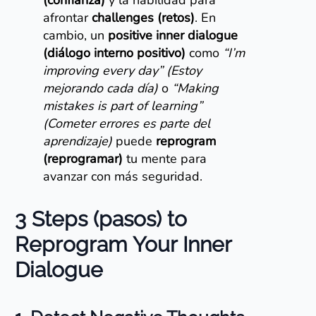
(confianza)
y la habilidad para
afrontar
challenges (retos)
. En
cambio, un
positive inner dialogue
(diálogo interno positivo)
como
“I’m
improving every day” (Estoy
mejorando cada día)
o
“Making
mistakes is part of learning”
(Cometer errores es parte del
aprendizaje)
puede
reprogram
(reprogramar)
tu mente para
avanzar con más seguridad.
3 Steps (pasos) to
Reprogram Your Inner
Dialogue