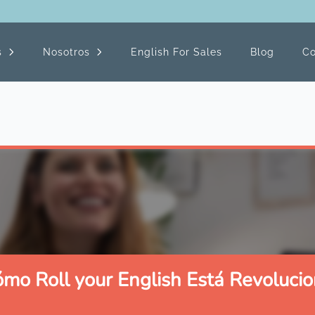
s
Nosotros
English For Sales
Blog
Co
ómo Roll your English Está Revoluci