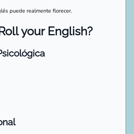
lés puede realmente florecer.
oll your English?
Psicológica
onal