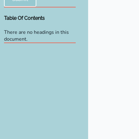
Table Of Contents
There are no headings in this
document.