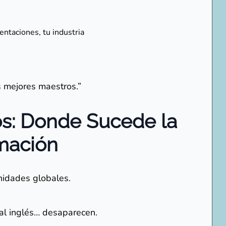
sentaciones, tu industria
e
s mejores maestros.”
os: Donde Sucede la
mación
nidades globales.
al inglés… desaparecen.